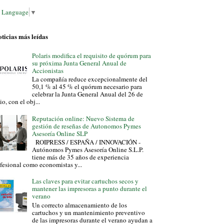
t Language
▼
ticias más leídas
Polaris modifica el requisito de quórum para
su próxima Junta General Anual de
Accionistas
La compañía reduce excepcionalmente del
50,1 % al 45 % el quórum necesario para
celebrar la Junta General Anual del 26 de
io, con el obj...
Reputación online: Nuevo Sistema de
gestión de reseñas de Autonomos Pymes
Asesoría Online SLP
ROIPRESS / ESPAÑA / INNOVACIÓN -
Autónomos Pymes Asesoría Online S.L.P.
tiene más de 35 años de experiencia
fesional como economistas y...
Las claves para evitar cartuchos secos y
mantener las impresoras a punto durante el
verano
Un correcto almacenamiento de los
cartuchos y un mantenimiento preventivo
de las impresoras durante el verano ayudan a