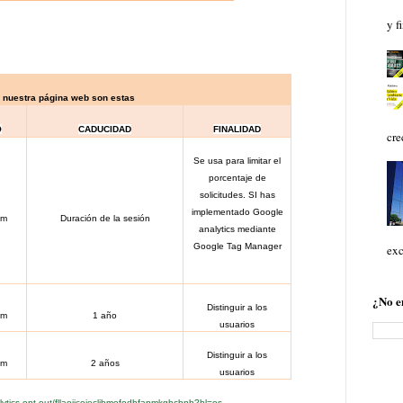
y f
n nuestra página web son estas
O
CADUCIDAD
FINALIDAD
cre
Se usa para limitar el
porcentaje de
solicitudes.
SI has
implementado Google
om
Duración de la sesión
analytics mediante
Google Tag Manager
exc
¿No e
Distinguir a los
om
1 año
usuarios
Distinguir a los
om
2 años
usuarios
ytics-opt-out/fllaojicojecljbmefodhfapmkghcbnh?hl=es