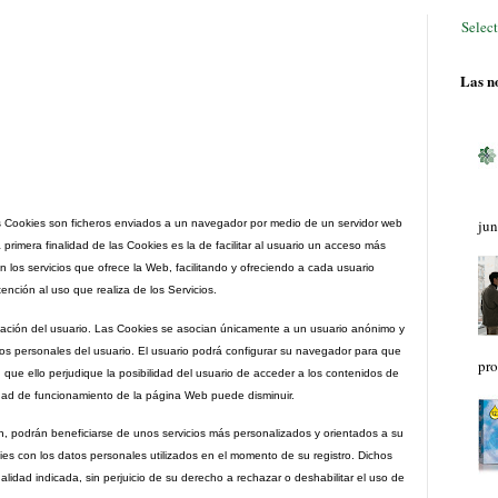
Selec
Las no
jun
as Cookies son ficheros enviados a un navegador por medio de un servidor web
primera finalidad de las Cookies es la de facilitar al usuario un acceso más
n los servicios que ofrece la Web, facilitando y ofreciendo a cada usuario
ención al uso que realiza de los Servicios.
vegación del usuario. Las Cookies se asocian únicamente a un usuario anónimo y
os personales del usuario. El usuario podrá configurar su navegador para que
pro
n que ello perjudique la posibilidad del usuario de acceder a los contenidos de
dad de funcionamiento de la página Web puede disminuir.
ón, podrán beneficiarse de unos servicios más personalizados y orientados a su
ies con los datos personales utilizados en el momento de su registro. Dichos
lidad indicada, sin perjuicio de su derecho a rechazar o deshabilitar el uso de