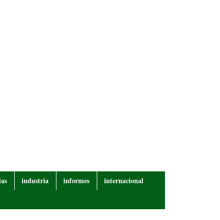
ias
industria
informes
internacional