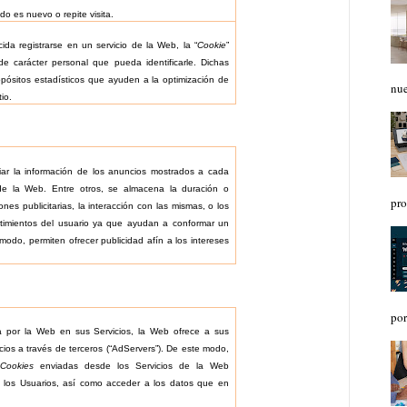
do es nuevo o repite visita.
ida registrarse en un servicio de la Web, la “
Cookie
”
e carácter personal que pueda identificarle. Dichas
opósitos estadísticos que ayuden a la optimización de
nue
tio.
liar la información de los anuncios mostrados a cada
de la Web. Entre otros, se almacena la duración o
pro
ones publicitarias, la interacción con las mismas, o los
timientos del usuario ya que ayudan a conformar un
e modo, permiten ofrecer publicidad afín a los intereses
por
a por la Web en sus Servicios, la Web ofrece a sus
cios a través de terceros (“AdServers”). De este modo,
Cookies
enviadas desde los Servicios de la Web
 los Usuarios, así como acceder a los datos que en