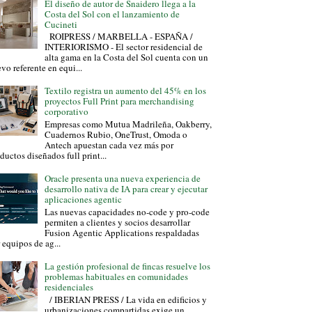
El diseño de autor de Snaidero llega a la
Costa del Sol con el lanzamiento de
Cucineti
ROIPRESS / MARBELLA - ESPAÑA /
INTERIORISMO - El sector residencial de
alta gama en la Costa del Sol cuenta con un
vo referente en equi...
Textilo registra un aumento del 45% en los
proyectos Full Print para merchandising
corporativo
Empresas como Mutua Madrileña, Oakberry,
Cuadernos Rubio, OneTrust, Omoda o
Antech apuestan cada vez más por
ductos diseñados full print...
Oracle presenta una nueva experiencia de
desarrollo nativa de IA para crear y ejecutar
aplicaciones agentic
Las nuevas capacidades no-code y pro-code
permiten a clientes y socios desarrollar
Fusion Agentic Applications respaldadas
 equipos de ag...
La gestión profesional de fincas resuelve los
problemas habituales en comunidades
residenciales
/ IBERIAN PRESS / La vida en edificios y
urbanizaciones compartidas exige un