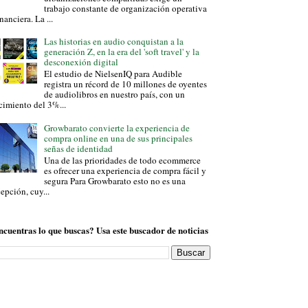
trabajo constante de organización operativa
inanciera. La ...
Las historias en audio conquistan a la
generación Z, en la era del 'soft travel' y la
desconexión digital
El estudio de NielsenIQ para Audible
registra un récord de 10 millones de oyentes
de audiolibros en nuestro país, con un
cimiento del 3%...
Growbarato convierte la experiencia de
compra online en una de sus principales
señas de identidad
Una de las prioridades de todo ecommerce
es ofrecer una experiencia de compra fácil y
segura Para Growbarato esto no es una
epción, cuy...
ncuentras lo que buscas? Usa este buscador de noticias