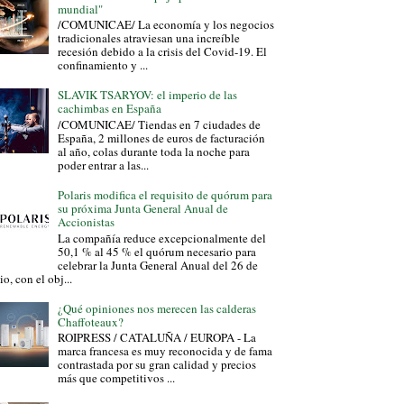
mundial"
/COMUNICAE/ La economía y los negocios
tradicionales atraviesan una increíble
recesión debido a la crisis del Covid-19. El
confinamiento y ...
SLAVIK TSARYOV: el imperio de las
cachimbas en España
/COMUNICAE/ Tiendas en 7 ciudades de
España, 2 millones de euros de facturación
al año, colas durante toda la noche para
poder entrar a las...
Polaris modifica el requisito de quórum para
su próxima Junta General Anual de
Accionistas
La compañía reduce excepcionalmente del
50,1 % al 45 % el quórum necesario para
celebrar la Junta General Anual del 26 de
io, con el obj...
¿Qué opiniones nos merecen las calderas
Chaffoteaux?
ROIPRESS / CATALUÑA / EUROPA - La
marca francesa es muy reconocida y de fama
contrastada por su gran calidad y precios
más que competitivos ...