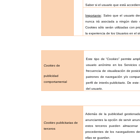
Saber si el usuario que está accedien
Importante
: Salvo que el usuario dec
nunca irá asociada a ningún dato d
Cookies sólo serán utilizadas con pr
la experiencia de los Usuarios en el si
Este tipo de “
Cookies
” permite amp
usuario anónimo en los Servicios 
Cookies
de
frecuencia de visualización de posici
publicidad
patrones de navegación y/o compar
comportamental
perfil de interés publicitario. De est
del usuario.
Además de la publicidad gestionad
anunciantes la opción de servir anun
Cookies
publicitarias de
estos terceros pueden almacenar
terceros
procedentes de los navegadores de
ellas se guardan.