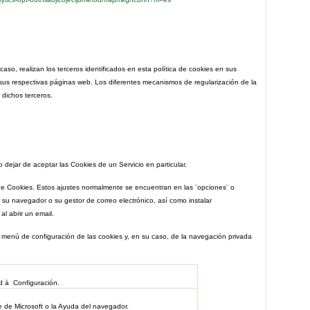
aso, realizan los terceros identificados en esta política de cookies en sus
 sus respectivas páginas web. Los diferentes mecanismos de regularización de la
 dichos terceros.
dejar de aceptar las Cookies de un Servicio en particular.
e Cookies. Estos ajustes normalmente se encuentran en las ¨opciones¨ o
su navegador o su gestor de correo electrónico, así como instalar
l abrir un email.
 menú de configuración de las cookies y, en su caso, de la navegación privada
ad
à
Configuración.
e de Microsoft o la Ayuda del navegador.