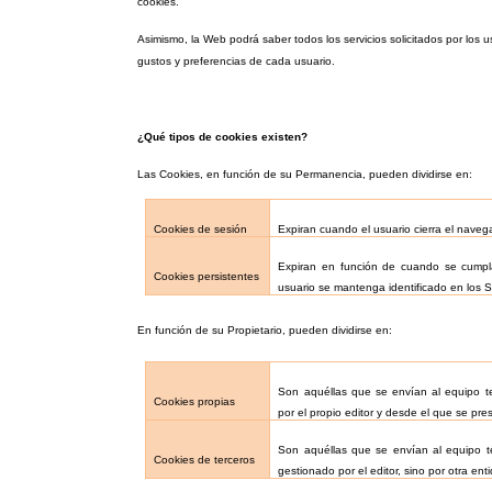
cookies.
Asimismo, la Web podrá saber todos los servicios solicitados por los u
gustos y preferencias de cada usuario.
¿Qué tipos de cookies existen?
Las Cookies, en función de su Permanencia, pueden dividirse en:
Cookies de sesión
Expiran cuando el usuario cierra el naveg
Expiran en función de cuando se cumpla 
Cookies persistentes
usuario se mantenga identificado en los 
En función de su Propietario, pueden dividirse en:
Son aquéllas que se envían al equipo t
Cookies propias
por el propio editor y desde el que se prest
Son aquéllas que se envían al equipo t
Cookies de terceros
gestionado por el editor, sino por otra en