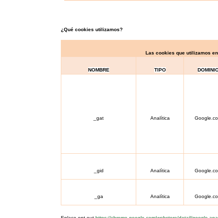
¿Qué cookies utilizamos?
Las cookies que utilizamos e
NOMBRE
TIPO
DOMINI
_gat
Analítica
Google.c
_gid
Analítica
Google.c
_ga
Analítica
Google.c
Enlace opt-out
https://chrome.google.com/webstore/detail/google-anal