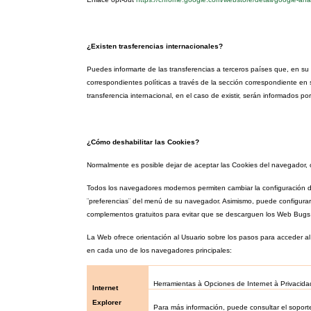
¿Existen trasferencias internacionales?
Puedes informarte de las transferencias a terceros países que, en su c
correspondientes políticas a través de la sección correspondiente en
transferencia internacional, en el caso de existir, serán informados por
¿Cómo deshabilitar las Cookies?
Normalmente es posible dejar de aceptar las Cookies del navegador, o 
Todos los navegadores modernos permiten cambiar la configuración d
¨preferencias¨ del menú de su navegador. Asimismo, puede configurar 
complementos gratuitos para evitar que se descarguen los Web Bugs a
La Web ofrece orientación al Usuario sobre los pasos para acceder al
en cada uno de los navegadores principales:
Herramientas
à
Opciones de Internet
à
Privacid
Internet
Explorer
Para más información, puede consultar el soport