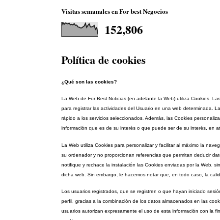
Visitas semanales en For best Negocios
152,806
Política de cookies
¿Qué son las cookies?
La Web de For Best Noticias (en adelante la Web) utiliza Cookies. L
para registrar las actividades del Usuario en una web determinada. La 
rápido a los servicios seleccionados. Además, las Cookies personaliza
información que es de su interés o que puede ser de su interés, en at
La Web utiliza Cookies para personalizar y facilitar al máximo la na
su ordenador y no proporcionan referencias que permitan deducir dat
notifique y rechace la instalación las Cookies enviadas por la Web, si
dicha web. Sin embargo, le hacemos notar que, en todo caso, la cali
Los usuarios registrados, que se registren o que hayan iniciado sesi
perfil, gracias a la combinación de los datos almacenados en las cook
usuarios autorizan expresamente el uso de esta información con la fina