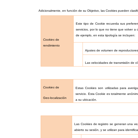
Adicionalmente, en función de su
Objetivo, las Cookies pueden clasifi
Este tipo de Cookie recuerda sus prefere
servicios, por lo que no tiene que volver a 
de ejemplo, en esta tipología se incluyen:
Cookies
de
rendimiento
Ajustes de volumen de reproductores
Las velocidades de transmisión de 
Cookies
de
Estas Cookies son utilizadas para averig
servicio. Esta Cookie es totalmente anónima
Geo-localización
a su ubicación.
Las Cookies de registro se generan una vez
abierto su sesión, y se utilizan para identific