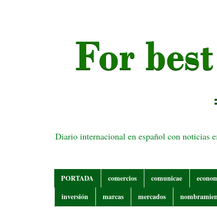
Diario internacional en español con noticias 
PORTADA
comercios
comunicae
econo
inversión
marcas
mercados
nombramien