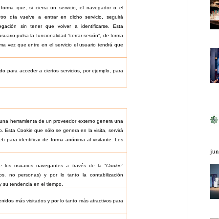
 forma que, si cierra un servicio, el navegador o el
o día vuelve a entrar en dicho servicio, seguirá
vegación sin tener que volver a identificarse. Esta
usuario pulsa la funcionalidad “cerrar sesión”, de forma
ma vez que entre en el servicio el usuario tendrá que
do para acceder a ciertos servicios, por ejemplo, para
, una herramienta de un proveedor externo genera una
o. Esta Cookie que sólo se genera en la visita, servirá
eb para identificar de forma anónima al visitante. Los
jun
 de los usuarios navegantes a través de la “
Cookie
”
vos, no personas) y por lo tanto la contabilización
y su tendencia en el tiempo.
enidos más visitados y por lo tanto más atractivos para