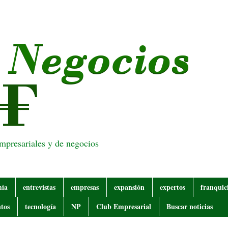
empresariales y de negocios
mía
entrevistas
empresas
expansión
expertos
franquic
tos
tecnología
NP
Club Empresarial
Buscar noticias