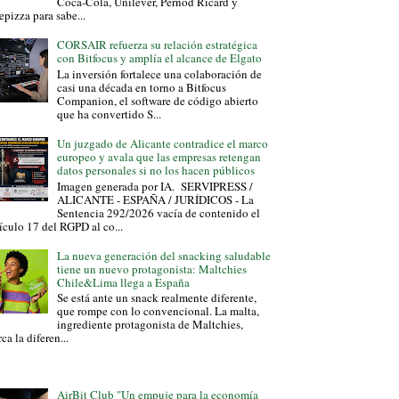
Coca-Cola, Unilever, Pernod Ricard y
epizza para sabe...
CORSAIR refuerza su relación estratégica
con Bitfocus y amplía el alcance de Elgato
La inversión fortalece una colaboración de
casi una década en torno a Bitfocus
Companion, el software de código abierto
que ha convertido S...
Un juzgado de Alicante contradice el marco
europeo y avala que las empresas retengan
datos personales si no los hacen públicos
Imagen generada por IA. SERVIPRESS /
ALICANTE - ESPAÑA / JURÍDICOS - La
Sentencia 292/2026 vacía de contenido el
ículo 17 del RGPD al co...
La nueva generación del snacking saludable
tiene un nuevo protagonista: Maltchies
Chile&Lima llega a España
Se está ante un snack realmente diferente,
que rompe con lo convencional. La malta,
ingrediente protagonista de Maltchies,
ca la diferen...
AirBit Club "Un empuje para la economía