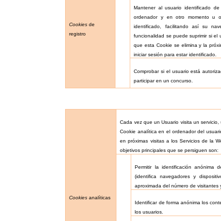
Mantener al usuario identificado de
ordenador y en otro momento u otr
Cookies
de
identificado, facilitando así su na
registro
funcionalidad se puede suprimir si el 
que esta Cookie se elimina y la próxi
iniciar sesión para estar identificado.
Comprobar si el usuario está autoriza
participar en un concurso.
Cada vez que un Usuario visita un servicio
Cookie analítica en el ordenador del usuari
en próximas visitas a los Servicios de la W
objetivos principales que se persiguen son:
Permitir la identificación anónima
(identifica navegadores y dispositi
aproximada del número de visitantes 
Cookies
analíticas
Identificar de forma anónima los cont
los usuarios.