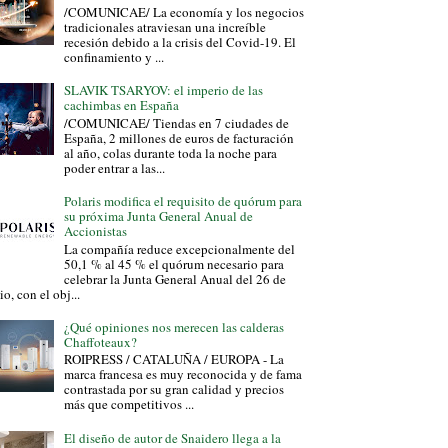
/COMUNICAE/ La economía y los negocios
tradicionales atraviesan una increíble
recesión debido a la crisis del Covid-19. El
confinamiento y ...
SLAVIK TSARYOV: el imperio de las
cachimbas en España
/COMUNICAE/ Tiendas en 7 ciudades de
España, 2 millones de euros de facturación
al año, colas durante toda la noche para
poder entrar a las...
Polaris modifica el requisito de quórum para
su próxima Junta General Anual de
Accionistas
La compañía reduce excepcionalmente del
50,1 % al 45 % el quórum necesario para
celebrar la Junta General Anual del 26 de
io, con el obj...
¿Qué opiniones nos merecen las calderas
Chaffoteaux?
ROIPRESS / CATALUÑA / EUROPA - La
marca francesa es muy reconocida y de fama
contrastada por su gran calidad y precios
más que competitivos ...
El diseño de autor de Snaidero llega a la