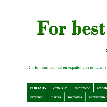
Diario internacional en español con noticias 
PORTADA
comercios
comunicae
econo
inversión
marcas
mercados
nombramien