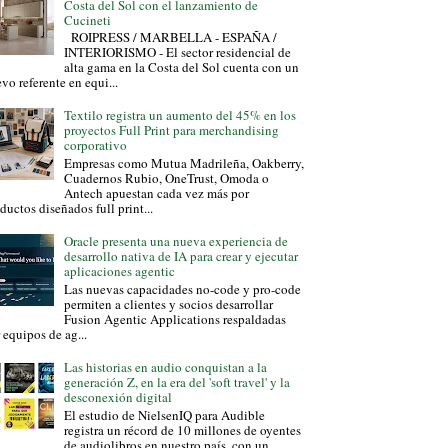
Costa del Sol con el lanzamiento de
Cucineti
ROIPRESS / MARBELLA - ESPAÑA /
INTERIORISMO - El sector residencial de
alta gama en la Costa del Sol cuenta con un
vo referente en equi...
Textilo registra un aumento del 45% en los
proyectos Full Print para merchandising
corporativo
Empresas como Mutua Madrileña, Oakberry,
Cuadernos Rubio, OneTrust, Omoda o
Antech apuestan cada vez más por
ductos diseñados full print...
Oracle presenta una nueva experiencia de
desarrollo nativa de IA para crear y ejecutar
aplicaciones agentic
Las nuevas capacidades no-code y pro-code
permiten a clientes y socios desarrollar
Fusion Agentic Applications respaldadas
 equipos de ag...
Las historias en audio conquistan a la
generación Z, en la era del 'soft travel' y la
desconexión digital
El estudio de NielsenIQ para Audible
registra un récord de 10 millones de oyentes
de audiolibros en nuestro país, con un