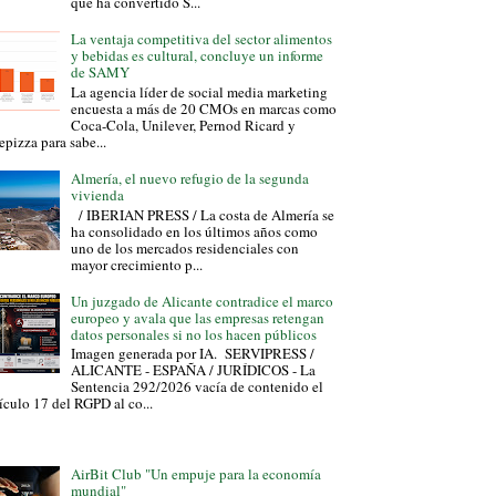
que ha convertido S...
La ventaja competitiva del sector alimentos
y bebidas es cultural, concluye un informe
de SAMY
La agencia líder de social media marketing
encuesta a más de 20 CMOs en marcas como
Coca-Cola, Unilever, Pernod Ricard y
epizza para sabe...
Almería, el nuevo refugio de la segunda
vivienda
/ IBERIAN PRESS / La costa de Almería se
ha consolidado en los últimos años como
uno de los mercados residenciales con
mayor crecimiento p...
Un juzgado de Alicante contradice el marco
europeo y avala que las empresas retengan
datos personales si no los hacen públicos
Imagen generada por IA. SERVIPRESS /
ALICANTE - ESPAÑA / JURÍDICOS - La
Sentencia 292/2026 vacía de contenido el
ículo 17 del RGPD al co...
AirBit Club "Un empuje para la economía
mundial"