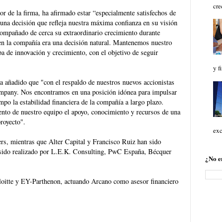
cre
r de la firma, ha afirmado estar “especialmente satisfechos de
 una decisión que refleja nuestra máxima confianza en su visión
compañado de cerca su extraordinario crecimiento durante
ir en la compañía era una decisión natural. Mantenemos nuestro
a de innovación y crecimiento, con el objetivo de seguir
y f
añadido que "con el respaldo de nuestros nuevos accionistas
ompany. Nos encontramos en una posición idónea para impulsar
mpo la estabilidad financiera de la compañía a largo plazo.
ento de nuestro equipo el apoyo, conocimiento y recursos de una
proyecto".
exc
ers, mientras que Alter Capital y Francisco Ruiz han sido
a sido realizado por L.E.K. Consulting, PwC España, Bécquer
¿No e
loitte y EY-Parthenon, actuando Arcano como asesor financiero