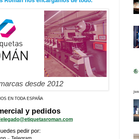
tas Román nos encargamos de todo.
 marcas desde 2012
jun
OS EN TODA ESPAÑA
ercial y pedidos
delegado@etiquetasroman.com
uedes pedir por:
app
Telegram
y