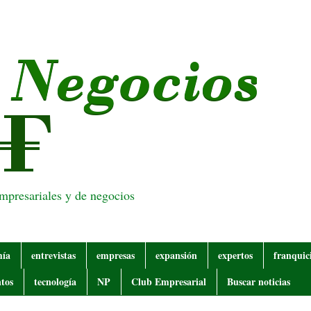
empresariales y de negocios
mía
entrevistas
empresas
expansión
expertos
franquic
tos
tecnología
NP
Club Empresarial
Buscar noticias