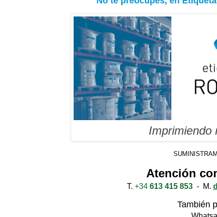
No te preocupes, en Etique
Imprimiendo
SUMINISTRAM
Atención com
T.
+34
613 415 853
- M.
También p
Whats