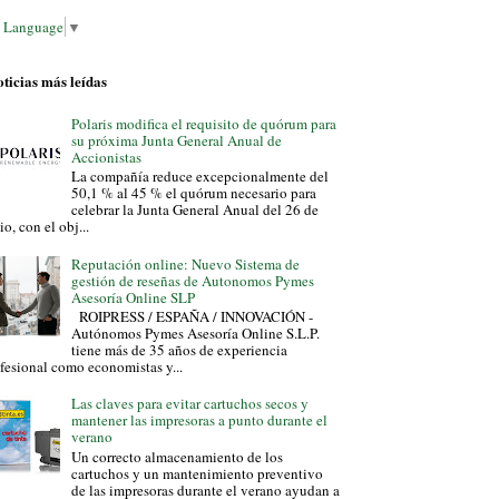
t Language
▼
ticias más leídas
Polaris modifica el requisito de quórum para
su próxima Junta General Anual de
Accionistas
La compañía reduce excepcionalmente del
50,1 % al 45 % el quórum necesario para
celebrar la Junta General Anual del 26 de
io, con el obj...
Reputación online: Nuevo Sistema de
gestión de reseñas de Autonomos Pymes
Asesoría Online SLP
ROIPRESS / ESPAÑA / INNOVACIÓN -
Autónomos Pymes Asesoría Online S.L.P.
tiene más de 35 años de experiencia
fesional como economistas y...
Las claves para evitar cartuchos secos y
mantener las impresoras a punto durante el
verano
Un correcto almacenamiento de los
cartuchos y un mantenimiento preventivo
de las impresoras durante el verano ayudan a