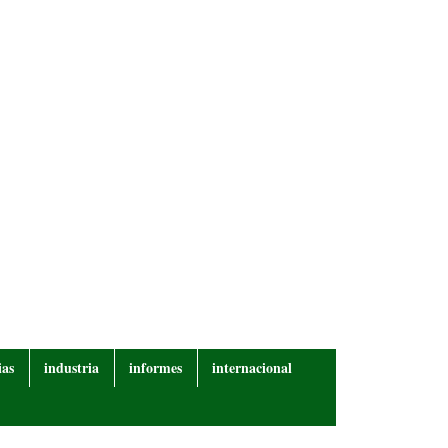
ias
industria
informes
internacional