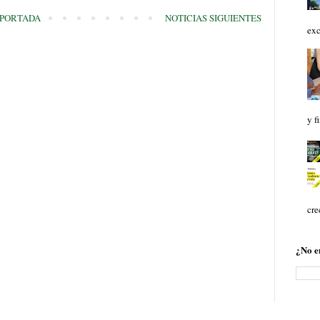
PORTADA
NOTICIAS SIGUIENTES
exc
y f
cre
¿No e