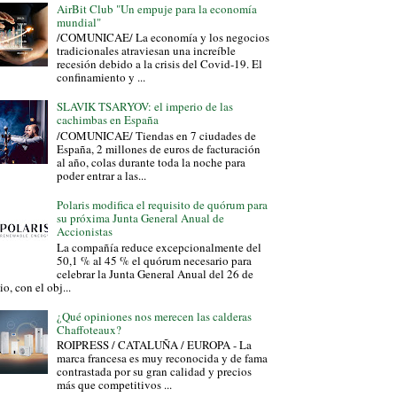
AirBit Club "Un empuje para la economía
mundial"
/COMUNICAE/ La economía y los negocios
tradicionales atraviesan una increíble
recesión debido a la crisis del Covid-19. El
confinamiento y ...
SLAVIK TSARYOV: el imperio de las
cachimbas en España
/COMUNICAE/ Tiendas en 7 ciudades de
España, 2 millones de euros de facturación
al año, colas durante toda la noche para
poder entrar a las...
Polaris modifica el requisito de quórum para
su próxima Junta General Anual de
Accionistas
La compañía reduce excepcionalmente del
50,1 % al 45 % el quórum necesario para
celebrar la Junta General Anual del 26 de
io, con el obj...
¿Qué opiniones nos merecen las calderas
Chaffoteaux?
ROIPRESS / CATALUÑA / EUROPA - La
marca francesa es muy reconocida y de fama
contrastada por su gran calidad y precios
más que competitivos ...