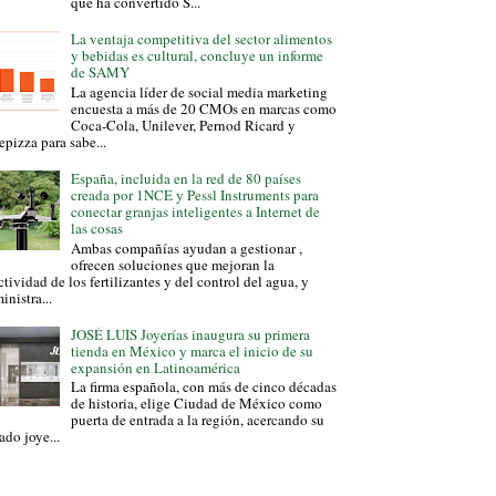
que ha convertido S...
La ventaja competitiva del sector alimentos
y bebidas es cultural, concluye un informe
de SAMY
La agencia líder de social media marketing
encuesta a más de 20 CMOs en marcas como
Coca-Cola, Unilever, Pernod Ricard y
epizza para sabe...
España, incluida en la red de 80 países
creada por 1NCE y Pessl Instruments para
conectar granjas inteligentes a Internet de
las cosas
Ambas compañías ayudan a gestionar ,
ofrecen soluciones que mejoran la
ctividad de los fertilizantes y del control del agua, y
inistra...
JOSÉ LUIS Joyerías inaugura su primera
tienda en México y marca el inicio de su
expansión en Latinoamérica
La firma española, con más de cinco décadas
de historia, elige Ciudad de México como
puerta de entrada a la región, acercando su
ado joye...