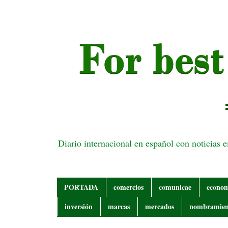
Diario internacional en español con noticias 
PORTADA
comercios
comunicae
econo
inversión
marcas
mercados
nombramien