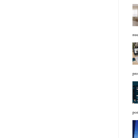
nue
pro
por