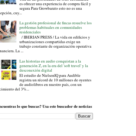
es ofrecer una experiencia de compra fácil y
segura Para Growbarato esto no es una
epción, cuy...
La gestión profesional de fincas resuelve los
problemas habituales en comunidades
residenciales
/ IBERIAN PRESS / La vida en edificios y
urbanizaciones compartidas exige un
trabajo constante de organización operativa
inanciera. La ...
Las historias en audio conquistan a la
generación Z, en la era del 'soft travel' y la
desconexión digital
El estudio de NielsenIQ para Audible
registra un récord de 10 millones de oyentes
de audiolibros en nuestro país, con un
cimiento del 3%...
ncuentras lo que buscas? Usa este buscador de noticias