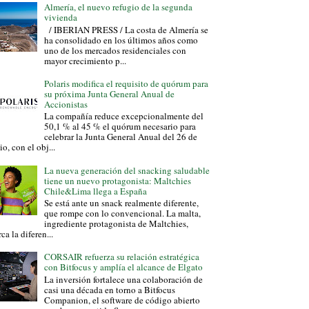
Almería, el nuevo refugio de la segunda
vivienda
/ IBERIAN PRESS / La costa de Almería se
ha consolidado en los últimos años como
uno de los mercados residenciales con
mayor crecimiento p...
Polaris modifica el requisito de quórum para
su próxima Junta General Anual de
Accionistas
La compañía reduce excepcionalmente del
50,1 % al 45 % el quórum necesario para
celebrar la Junta General Anual del 26 de
io, con el obj...
La nueva generación del snacking saludable
tiene un nuevo protagonista: Maltchies
Chile&Lima llega a España
Se está ante un snack realmente diferente,
que rompe con lo convencional. La malta,
ingrediente protagonista de Maltchies,
ca la diferen...
CORSAIR refuerza su relación estratégica
con Bitfocus y amplía el alcance de Elgato
La inversión fortalece una colaboración de
casi una década en torno a Bitfocus
Companion, el software de código abierto