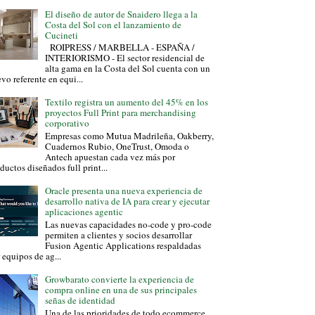
El diseño de autor de Snaidero llega a la
Costa del Sol con el lanzamiento de
Cucineti
ROIPRESS / MARBELLA - ESPAÑA /
INTERIORISMO - El sector residencial de
alta gama en la Costa del Sol cuenta con un
vo referente en equi...
Textilo registra un aumento del 45% en los
proyectos Full Print para merchandising
corporativo
Empresas como Mutua Madrileña, Oakberry,
Cuadernos Rubio, OneTrust, Omoda o
Antech apuestan cada vez más por
ductos diseñados full print...
Oracle presenta una nueva experiencia de
desarrollo nativa de IA para crear y ejecutar
aplicaciones agentic
Las nuevas capacidades no-code y pro-code
permiten a clientes y socios desarrollar
Fusion Agentic Applications respaldadas
 equipos de ag...
Growbarato convierte la experiencia de
compra online en una de sus principales
señas de identidad
Una de las prioridades de todo ecommerce