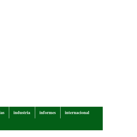
ias
industria
informes
internacional