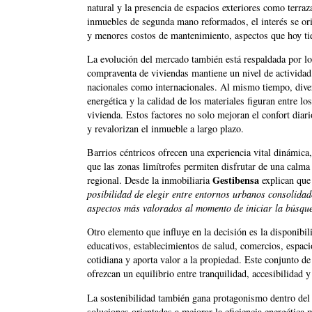
natural y la presencia de espacios exteriores como terra
inmuebles de segunda mano reformados, el interés se or
y menores costos de mantenimiento, aspectos que hoy ti
La evolución del mercado también está respaldada por los
compraventa de viviendas mantiene un nivel de activida
nacionales como internacionales. Al mismo tiempo, diver
energética y la calidad de los materiales figuran entre lo
vivienda. Estos factores no solo mejoran el confort diar
y revalorizan el inmueble a largo plazo.
Barrios céntricos ofrecen una experiencia vital dinámica,
que las zonas limítrofes permiten disfrutar de una calma
Gestibensa
regional. Desde la inmobiliaria
explican qu
posibilidad de elegir entre entornos urbanos consolidad
aspectos más valorados al momento de iniciar la búsqu
Otro elemento que influye en la decisión es la disponibil
educativos, establecimientos de salud, comercios, espacio
cotidiana y aporta valor a la propiedad. Este conjunto 
ofrezcan un equilibrio entre tranquilidad, accesibilidad y
La sostenibilidad también gana protagonismo dentro de
soluciones orientadas a mejorar la eficiencia energética 