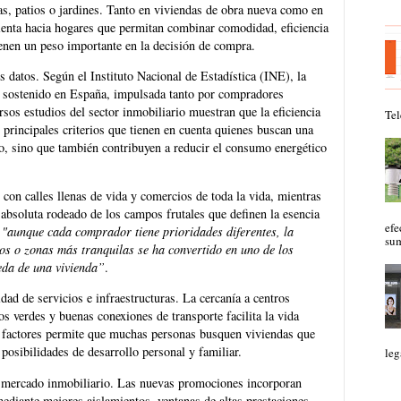
zas, patios o jardines. Tanto en viviendas de obra nueva como en
ienta hacia hogares que permitan combinar comodidad, eficiencia
enen un peso importante en la decisión de compra.
 datos. Según el Instituto Nacional de Estadística (INE), la
d sostenido en España, impulsada tanto por compradores
sos estudios del sector inmobiliario muestran que la eficiencia
Tel
s principales criterios que tienen en cuenta quienes buscan una
io, sino que también contribuyen a reducir el consumo energético
 con calles llenas de vida y comercios de toda la vida, mientras
 absoluta rodeado de los campos frutales que definen la esencia
efe
e
"aunque cada comprador tiene prioridades diferentes, la
sum
os o zonas más tranquilas se ha convertido en uno de los
eda de una vivienda”
.
idad de servicios e infraestructuras. La cercanía a centros
s verdes y buenas conexiones de transporte facilita la vida
de factores permite que muchas personas busquen viviendas que
 posibilidades de desarrollo personal y familiar.
leg
l mercado inmobiliario. Las nuevas promociones incorporan
mediante mejores aislamientos, ventanas de altas prestaciones,