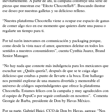
inevitablemente. A partir de ahí, la campaña construye una serie de
piezas que muestran ese “Efecto Chocotella®". Buscando ilustrar
ese deseo por nuestras galletas y su delicioso relleno.
“Nuestra plataforma Chocotella viene a ocupar ese espacio de ganas
de comer algo rico en ese momento que quieres darte una pausa o
regalarte un tiempo para ti.
Por tal razón innovamos en comunicación y packaging porque,
como desde la vista nace el amor, queremos deleitar en todos los
sentidos a nuestros consumidores”, cuenta Cynthia Juarez, Brand
Senior Manager.
“No hay nada que connote más indulgencia para los mexicanos que
escuchar un: ¿Quién quería?, después de que se te caiga algo
delicioso que estabas a punto de llevarte a la boca. Este hallazgo
nos permitió explorar de una manera divertida y memorable el
universo de códigos superindulgentes que ofrece la plataforma
Chocotella. Estamos felices con la campaña y muy agradecidos con
el equipo de PepsiCo por seguir confiando en nosotros”. Comenta
Georgie de Barba, presidente de Don by Havas México.
Por su parte, Gabriel Huici, CCO de Don by Havas, agrega: “Nos