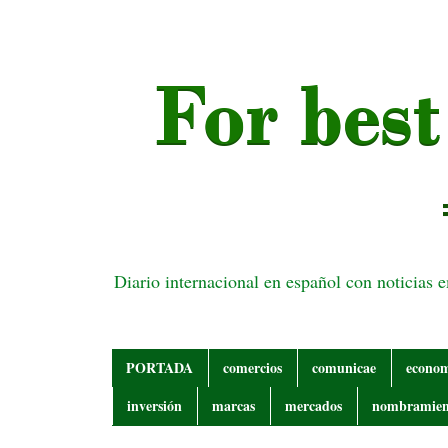
Diario internacional en español con noticias 
PORTADA
comercios
comunicae
econo
inversión
marcas
mercados
nombramien