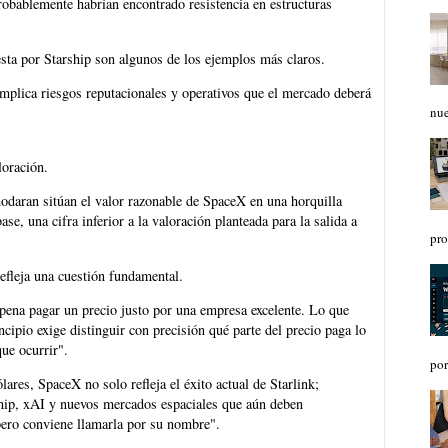
obablemente habrían encontrado resistencia en estructuras
uesta por Starship son algunos de los ejemplos más claros.
mplica riesgos reputacionales y operativos que el mercado deberá
nue
loración.
odaran sitúan el valor razonable de SpaceX en una horquilla
se, una cifra inferior a la valoración planteada para la salida a
pro
refleja una cuestión fundamental.
pena pagar un precio justo por una empresa excelente. Lo que
cipio exige distinguir con precisión qué parte del precio paga lo
que ocurrir".
por
ares, SpaceX no solo refleja el éxito actual de Starlink;
hip, xAI y nuevos mercados espaciales que aún deben
pero conviene llamarla por su nombre".