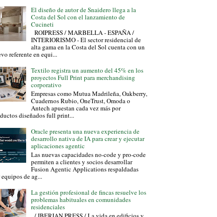
El diseño de autor de Snaidero llega a la
Costa del Sol con el lanzamiento de
Cucineti
ROIPRESS / MARBELLA - ESPAÑA /
INTERIORISMO - El sector residencial de
alta gama en la Costa del Sol cuenta con un
vo referente en equi...
Textilo registra un aumento del 45% en los
proyectos Full Print para merchandising
corporativo
Empresas como Mutua Madrileña, Oakberry,
Cuadernos Rubio, OneTrust, Omoda o
Antech apuestan cada vez más por
ductos diseñados full print...
Oracle presenta una nueva experiencia de
desarrollo nativa de IA para crear y ejecutar
aplicaciones agentic
Las nuevas capacidades no-code y pro-code
permiten a clientes y socios desarrollar
Fusion Agentic Applications respaldadas
 equipos de ag...
La gestión profesional de fincas resuelve los
problemas habituales en comunidades
residenciales
/ IBERIAN PRESS / La vida en edificios y