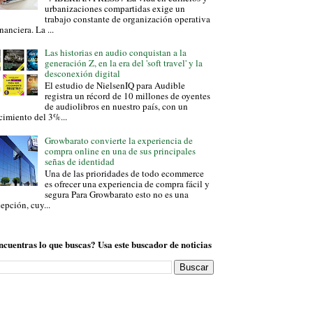
urbanizaciones compartidas exige un
trabajo constante de organización operativa
inanciera. La ...
Las historias en audio conquistan a la
generación Z, en la era del 'soft travel' y la
desconexión digital
El estudio de NielsenIQ para Audible
registra un récord de 10 millones de oyentes
de audiolibros en nuestro país, con un
cimiento del 3%...
Growbarato convierte la experiencia de
compra online en una de sus principales
señas de identidad
Una de las prioridades de todo ecommerce
es ofrecer una experiencia de compra fácil y
segura Para Growbarato esto no es una
epción, cuy...
ncuentras lo que buscas? Usa este buscador de noticias