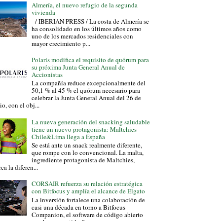
Almería, el nuevo refugio de la segunda
vivienda
/ IBERIAN PRESS / La costa de Almería se
ha consolidado en los últimos años como
uno de los mercados residenciales con
mayor crecimiento p...
Polaris modifica el requisito de quórum para
su próxima Junta General Anual de
Accionistas
La compañía reduce excepcionalmente del
50,1 % al 45 % el quórum necesario para
celebrar la Junta General Anual del 26 de
io, con el obj...
La nueva generación del snacking saludable
tiene un nuevo protagonista: Maltchies
Chile&Lima llega a España
Se está ante un snack realmente diferente,
que rompe con lo convencional. La malta,
ingrediente protagonista de Maltchies,
ca la diferen...
CORSAIR refuerza su relación estratégica
con Bitfocus y amplía el alcance de Elgato
La inversión fortalece una colaboración de
casi una década en torno a Bitfocus
Companion, el software de código abierto