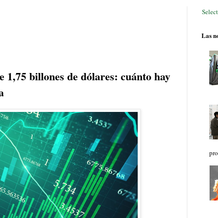
Selec
Las no
 1,75 billones de dólares: cuánto hay
a
pro