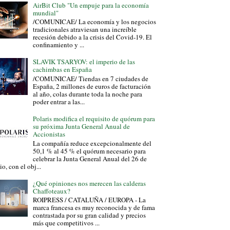
AirBit Club "Un empuje para la economía
mundial"
/COMUNICAE/ La economía y los negocios
tradicionales atraviesan una increíble
recesión debido a la crisis del Covid-19. El
confinamiento y ...
SLAVIK TSARYOV: el imperio de las
cachimbas en España
/COMUNICAE/ Tiendas en 7 ciudades de
España, 2 millones de euros de facturación
al año, colas durante toda la noche para
poder entrar a las...
Polaris modifica el requisito de quórum para
su próxima Junta General Anual de
Accionistas
La compañía reduce excepcionalmente del
50,1 % al 45 % el quórum necesario para
celebrar la Junta General Anual del 26 de
io, con el obj...
¿Qué opiniones nos merecen las calderas
Chaffoteaux?
ROIPRESS / CATALUÑA / EUROPA - La
marca francesa es muy reconocida y de fama
contrastada por su gran calidad y precios
más que competitivos ...