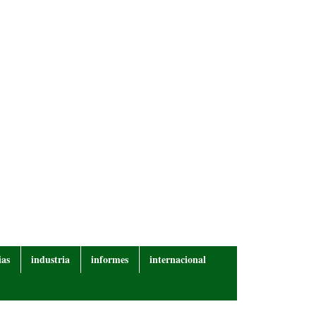
ias
industria
informes
internacional