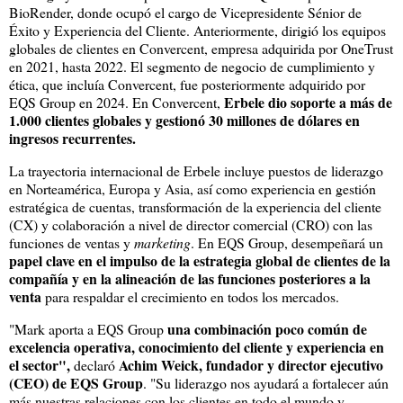
BioRender, donde ocupó el cargo de Vicepresidente Sénior de
Éxito y Experiencia del Cliente. Anteriormente, dirigió los equipos
globales de clientes en Convercent, empresa adquirida por OneTrust
en 2021, hasta 2022. El segmento de negocio de cumplimiento y
ética, que incluía Convercent, fue posteriormente adquirido por
Erbele dio soporte a más de
EQS Group en 2024. En Convercent,
1.000 clientes globales y gestionó 30 millones de dólares en
ingresos recurrentes.
La trayectoria internacional de Erbele incluye puestos de liderazgo
en Norteamérica, Europa y Asia, así como experiencia en gestión
estratégica de cuentas, transformación de la experiencia del cliente
(CX) y colaboración a nivel de director comercial (CRO) con las
funciones de ventas y
marketing
. En EQS Group, desempeñará un
papel clave en el impulso de la estrategia global de clientes de la
compañía y en la alineación de las funciones posteriores a la
venta
para respaldar el crecimiento en todos los mercados.
una combinación poco común de
"Mark aporta a EQS Group
excelencia operativa, conocimiento del cliente y experiencia en
el sector",
Achim Weick, fundador y director ejecutivo
declaró
(CEO) de EQS Group
. "Su liderazgo nos ayudará a fortalecer aún
más nuestras relaciones con los clientes en todo el mundo y