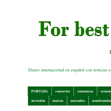
Diario internacional en español con noticias 
PORTADA
comercios
comunicae
econo
inversión
marcas
mercados
nombramien