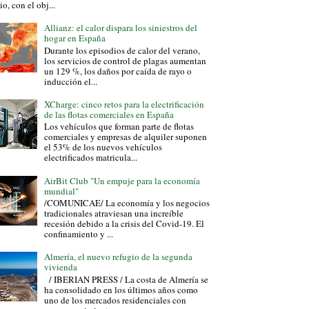
io, con el obj...
Allianz: el calor dispara los siniestros del
hogar en España
Durante los episodios de calor del verano,
los servicios de control de plagas aumentan
un 129 %, los daños por caída de rayo o
inducción el...
XCharge: cinco retos para la electrificación
de las flotas comerciales en España
Los vehículos que forman parte de flotas
comerciales y empresas de alquiler suponen
el 53% de los nuevos vehículos
electrificados matricula...
AirBit Club "Un empuje para la economía
mundial"
/COMUNICAE/ La economía y los negocios
tradicionales atraviesan una increíble
recesión debido a la crisis del Covid-19. El
confinamiento y ...
Almería, el nuevo refugio de la segunda
vivienda
/ IBERIAN PRESS / La costa de Almería se
ha consolidado en los últimos años como
uno de los mercados residenciales con