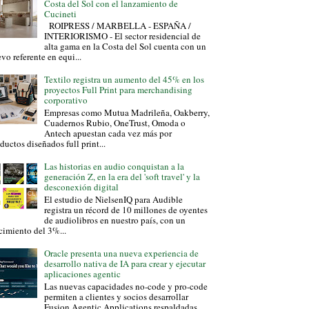
Costa del Sol con el lanzamiento de
Cucineti
ROIPRESS / MARBELLA - ESPAÑA /
INTERIORISMO - El sector residencial de
alta gama en la Costa del Sol cuenta con un
vo referente en equi...
Textilo registra un aumento del 45% en los
proyectos Full Print para merchandising
corporativo
Empresas como Mutua Madrileña, Oakberry,
Cuadernos Rubio, OneTrust, Omoda o
Antech apuestan cada vez más por
ductos diseñados full print...
Las historias en audio conquistan a la
generación Z, en la era del 'soft travel' y la
desconexión digital
El estudio de NielsenIQ para Audible
registra un récord de 10 millones de oyentes
de audiolibros en nuestro país, con un
cimiento del 3%...
Oracle presenta una nueva experiencia de
desarrollo nativa de IA para crear y ejecutar
aplicaciones agentic
Las nuevas capacidades no-code y pro-code
permiten a clientes y socios desarrollar
Fusion Agentic Applications respaldadas