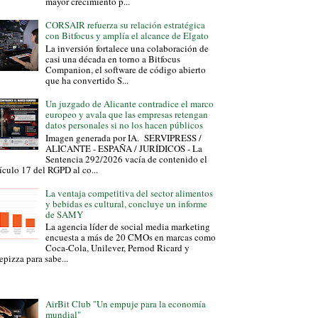
mayor crecimiento p...
CORSAIR refuerza su relación estratégica
con Bitfocus y amplía el alcance de Elgato
La inversión fortalece una colaboración de
casi una década en torno a Bitfocus
Companion, el software de código abierto
que ha convertido S...
Un juzgado de Alicante contradice el marco
europeo y avala que las empresas retengan
datos personales si no los hacen públicos
Imagen generada por IA. SERVIPRESS /
ALICANTE - ESPAÑA / JURÍDICOS - La
Sentencia 292/2026 vacía de contenido el
ículo 17 del RGPD al co...
La ventaja competitiva del sector alimentos
y bebidas es cultural, concluye un informe
de SAMY
La agencia líder de social media marketing
encuesta a más de 20 CMOs en marcas como
Coca-Cola, Unilever, Pernod Ricard y
epizza para sabe...
AirBit Club "Un empuje para la economía
mundial"