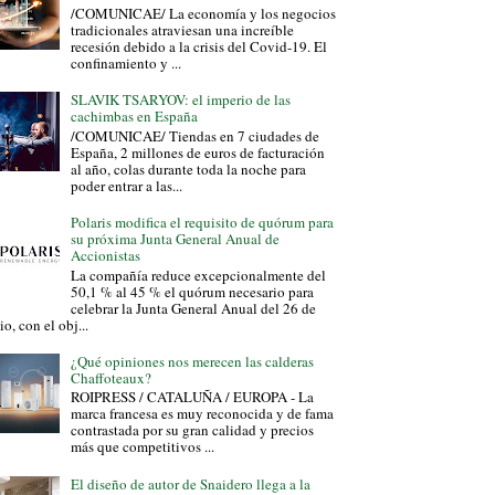
/COMUNICAE/ La economía y los negocios
tradicionales atraviesan una increíble
recesión debido a la crisis del Covid-19. El
confinamiento y ...
SLAVIK TSARYOV: el imperio de las
cachimbas en España
/COMUNICAE/ Tiendas en 7 ciudades de
España, 2 millones de euros de facturación
al año, colas durante toda la noche para
poder entrar a las...
Polaris modifica el requisito de quórum para
su próxima Junta General Anual de
Accionistas
La compañía reduce excepcionalmente del
50,1 % al 45 % el quórum necesario para
celebrar la Junta General Anual del 26 de
io, con el obj...
¿Qué opiniones nos merecen las calderas
Chaffoteaux?
ROIPRESS / CATALUÑA / EUROPA - La
marca francesa es muy reconocida y de fama
contrastada por su gran calidad y precios
más que competitivos ...
El diseño de autor de Snaidero llega a la