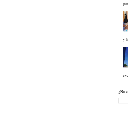
por
y f
exc
¿No e