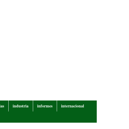
ias
industria
informes
internacional