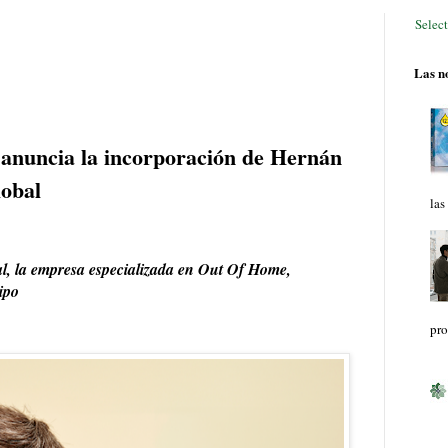
Selec
Las no
ia la incorporación de Hernán
obal
las
l, la empresa especializada en Out Of Home,
ipo
pro