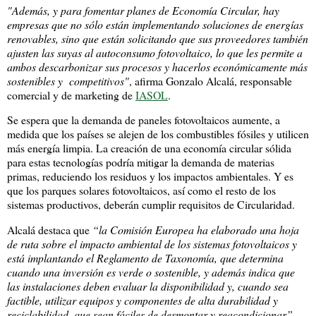
"Además, y para fomentar planes de Economía Circular, hay
empresas que no sólo están implementando soluciones de energías
renovables, sino que están solicitando que sus proveedores también
ajusten las suyas al autoconsumo fotovoltaico, lo que les permite a
ambos descarbonizar sus procesos y hacerlos económicamente más
sostenibles y competitivos"
, afirma Gonzalo Alcalá, responsable
comercial y de marketing de
IASOL
.
Se espera que la demanda de paneles fotovoltaicos aumente, a
medida que los países se alejen de los combustibles fósiles y utilicen
más energía limpia. La creación de una economía circular sólida
para estas tecnologías podría mitigar la demanda de materias
primas, reduciendo los residuos y los impactos ambientales. Y es
que los parques solares fotovoltaicos, así como el resto de los
sistemas productivos, deberán cumplir requisitos de Circularidad.
Alcalá destaca que
“la Comisión Europea ha elaborado una hoja
de ruta sobre el impacto ambiental de los sistemas fotovoltaicos y
está implantando el Reglamento de Taxonomía, que determina
cuando una inversión es verde o sostenible, y además indica que
las instalaciones deben evaluar la disponibilidad y, cuando sea
factible, utilizar equipos y componentes de alta durabilidad y
reciclabilidad, que sean fáciles de desmontar y reacondicionar”
.